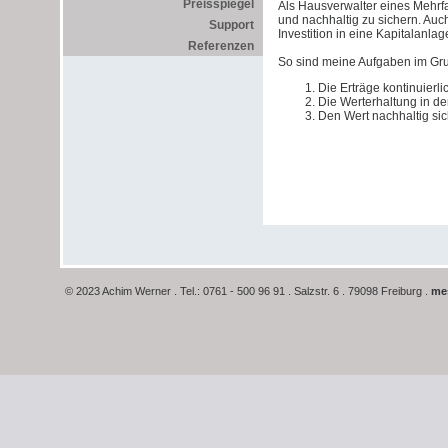
Preisspiegel
Als Hausverwalter eines Mehrf
und nachhaltig zu sichern. Au
Support
Investition in eine Kapitalanlag
Referenzen
So sind meine Aufgaben im Grun
Die Erträge kontinuierli
Die Werterhaltung in de
Den Wert nachhaltig sic
© 2023 Achim Werner . Tel.: 0761 - 500 96 91 . Salzstr. 6 . 79098 Freiburg .
me